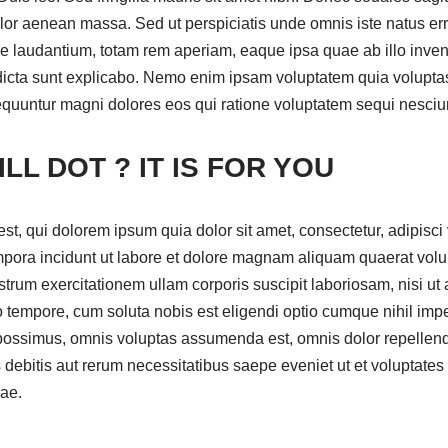
or aenean massa. Sed ut perspiciatis unde omnis iste natus err
laudantium, totam rem aperiam, eaque ipsa quae ab illo invento
dicta sunt explicabo. Nemo enim ipsam voluptatem quia voluptas 
sequuntur magni dolores eos qui ratione voluptatem sequi nesciu
LL DOT ? IT IS FOR YOU
, qui dolorem ipsum quia dolor sit amet, consectetur, adipisci 
ora incidunt ut labore et dolore magnam aliquam quaerat volu
trum exercitationem ullam corporis suscipit laboriosam, nisi ut
 tempore, cum soluta nobis est eligendi optio cumque nihil imp
possimus, omnis voluptas assumenda est, omnis dolor repelle
s debitis aut rerum necessitatibus saepe eveniet ut et voluptates
ae.