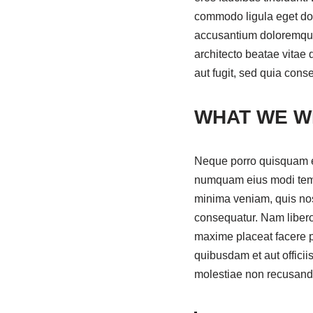
commodo ligula eget dol
accusantium doloremque 
architecto beatae vitae 
aut fugit, sed quia con
WHAT WE WI
Neque porro quisquam est
numquam eius modi temp
minima veniam, quis nos
consequatur. Nam libero
maxime placeat facere 
quibusdam et aut officii
molestiae non recusand