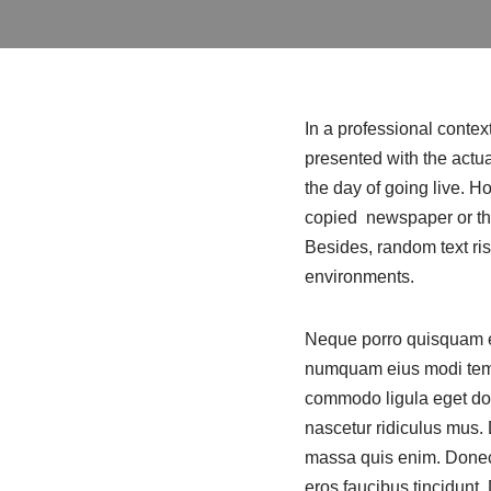
In a professional contex
presented with the actual
the day of going live. H
copied newspaper or the 
Besides, random text ri
environments.
Neque porro quisquam est
numquam eius modi temp
commodo ligula eget do
nascetur ridiculus mus. 
massa quis enim. Donec v
eros faucibus tincidunt.