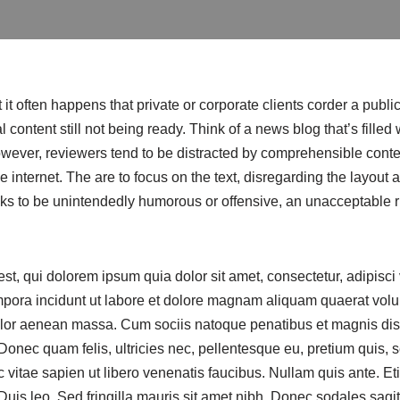
t it often happens that private or corporate clients corder a publ
 content still not being ready. Think of a news blog that’s filled
owever, reviewers tend to be distracted by comprehensible conte
internet. The are to focus on the text, disregarding the layout a
sks to be unintendedly humorous or offensive, an unacceptable ri
, qui dolorem ipsum quia dolor sit amet, consectetur, adipisci 
ora incidunt ut labore et dolore magnam aliquam quaerat vol
lor aenean massa. Cum sociis natoque penatibus et magnis dis 
Donec quam felis, ultricies nec, pellentesque eu, pretium quis,
itae sapien ut libero venenatis faucibus. Nullam quis ante. Eti
 Duis leo. Sed fringilla mauris sit amet nibh. Donec sodales sag