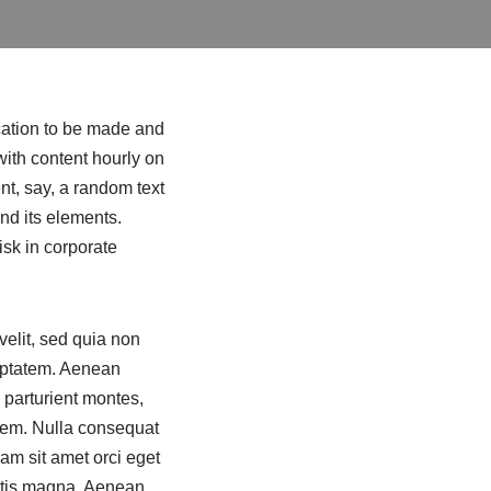
ication to be made and
 with content hourly on
nt, say, a random text
nd its elements.
sk in corporate
velit, sed quia non
uptatem. Aenean
parturient montes,
 sem. Nulla consequat
am sit amet orci eget
ittis magna. Aenean