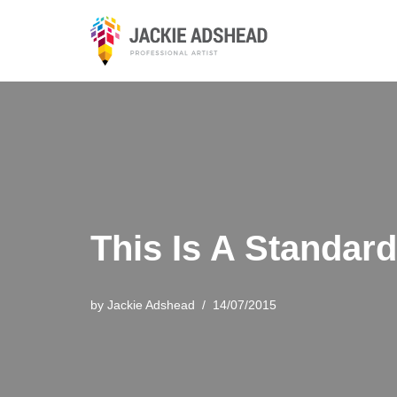
Skip
to
content
This Is A Standa
by
Jackie Adshead
14/07/2015