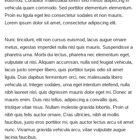
euismod. Curabitur malesuada lorem sed metus adipiscing in
vehicula quam commodo. Sed porttitor elementum elementum.
Proin eu ligula eget leo consectetur sodales et non mauris.
Lorem ipsum dolor sit amet, consectetur adipiscing elit.
Nunc tincidunt, elit non cursus euismod, lacus augue ornare
metus, egestas imperdiet nulla nisl quis mauris. Suspendisse a
pharetra urna. Morbi dui lectus, pharetra nec elementum eget,
vulputate ut nisi. Aliquam accumsan, nulla sed feugiat vehicula,
lacus justo semper libero, quis porttitor turpis odio sit amet
ligula. Duis dapibus fermentum orci, nec malesuada libero
vehicula ut. Integer sodales, urna eget interdum eleifend, nulla
nibh laoreet nisl, quis dignissim mauris dolor eget mi. Donec at
mauris enim. Duis nisi tellus, adipiscing a convallis quis,
tristique vitae risus. Nullam molestie gravida lobortis. Proin ut
nibh quis felis auctor ornare. Cras ultricies, nibh at mollis
faucibus, justo eros porttitor mi, quis auctor lectus arcu sit amet
nunc. Vivamus gravida vehicula arcu, vitae vulputate augue
lacinia faucibus.