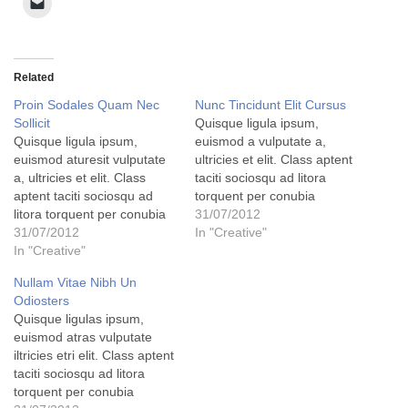
Related
Proin Sodales Quam Nec
Nunc Tincidunt Elit Cursus
Sollicit
Quisque ligula ipsum,
Quisque ligula ipsum,
euismod a vulputate a,
euismod aturesit vulputate
ultricies et elit. Class aptent
a, ultricies et elit. Class
taciti sociosqu ad litora
aptent taciti sociosqu ad
torquent per conubia
litora torquent per conubia
nostra, per inceptos
31/07/2012
nostra, per inceptos
31/07/2012
himenaeos. Nulla nunc dui,
In "Creative"
himenaeos. Nulla nunc dui,
In "Creative"
tristique in semper vel,
tristique in semper vel,
congue sed ligula. Nam
Nullam Vitae Nibh Un
congue sed ligula. Nam
dolor ligula, faucibus id
Odiosters
dolor ligula, faucibus id
sodales in, auctor fringilla
Quisque ligulas ipsum,
sodales in, auctor fringilla
libero. Pellentesque
euismod atras vulputate
libero. Pellentesque
pellentesque tempor tellus
iltricies etri elit. Class aptent
pellentesque tempor tellus
eget hendrerit. Morbi…
taciti sociosqu ad litora
eget hendrerit. Morbi…
torquent per conubia